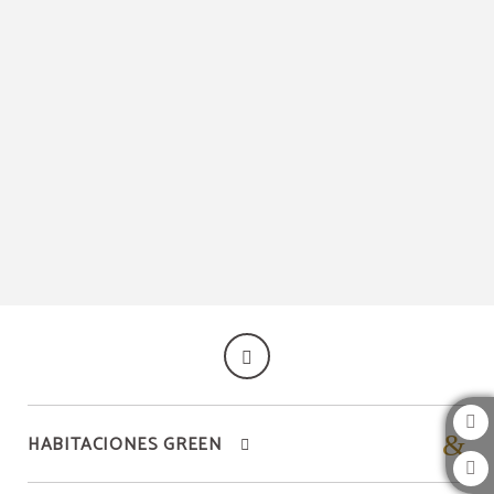
¡una Experiencia Gastronómica Única! del JM Suites Hotel en Casablanca. Web O
HABITACIONES GREEN