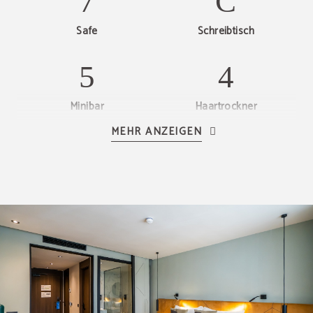
Safe
Schreibtisch
Minibar
Haartrockner
MEHR ANZEIGEN
Bügelset
Telefon
Tee- und Kaffeekocher
SAT-TV
im Zimmer